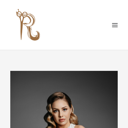
POZNAJ NAS
STREFA ŚLUBNA
USŁUGI
CENNIK
SESJE ZDJĘCIOWE
NASZ ZESPÓŁ
DOŁĄCZ DO NAS